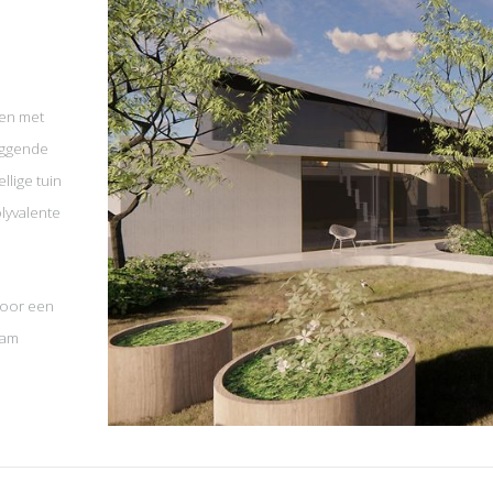
pen met
liggende
lige tuin
lyvalente
voor een
eam