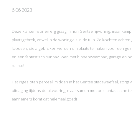
6.06.2023
Deze klanten wonen erg graag in hun Gentse rijwoning, maar kam
plaatsgebrek, zowel in de woning als in de tuin. Ze kochten achter
loodsen, die afgebroken werden om plaats te maken voor een gezel
en een fantastisch tuinpaviljoen met binnenzwembad, garage en po
ruimte!
Het ingesloten perceel, midden in het Gentse stadsweefsel, zorgt 
uitdaging tijdens de uitvoering, maar samen met ons fantastische t
aannemers komt dat helemaal goed!