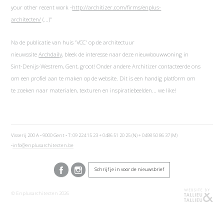
your other recent work -
http://architizer.com/firms/enplus-
architecten/
(...)"
Na de publicatie van huis 'VCC' op de architectuur
nieuwssite
Archdaily
, bleek de interesse naar deze nieuwbouwwoning in
Sint-Denijs-Westrem, Gent, groot! Onder andere Architizer contacteerde ons
om een profiel aan te maken op de website. Dit is een handig platform om
te zoeken naar materialen, texturen en inspiratiebeelden... we like!
Visserij 200 A ‐ 9000 Gent ‐ T: 09 224 15 23 + 0486 51 20 25 (N) + 0498 50 86 37 (M)
‐
info@enplusarchitecten.be
Schrijf je in voor de nieuwsbrief
© Enplusarchitecten 2026