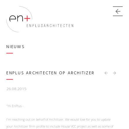
NIEUWS
ENPLUS ARCHITECTEN OP ARCHITIZER
26.08.2015
"Hi EnPlus -
I'm reaching out on behalf of Architizer. We would love for you to update
your Architizer firm profile to include House VCC project as well as some of