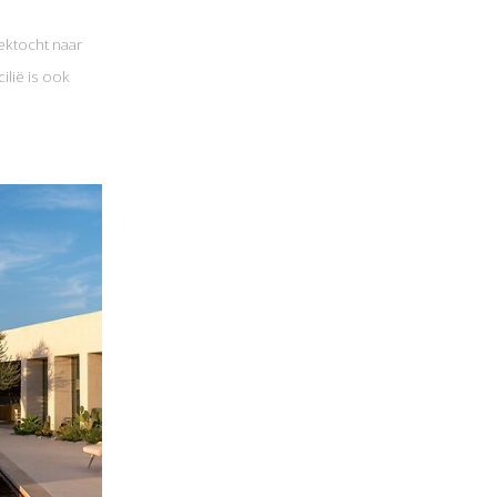
ektocht naar
ilië is ook