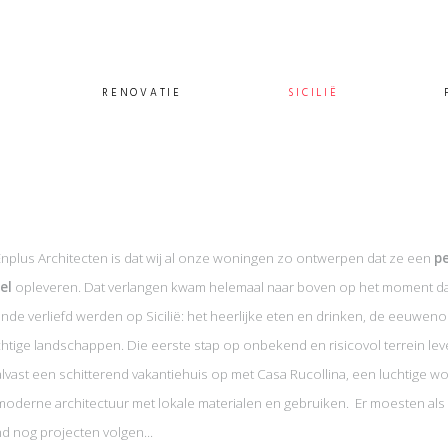
RENOVATIE
SICILIË
nplus Architecten is dat wij al onze woningen zo ontwerpen dat ze een
p
el
opleveren. Dat verlangen kwam helemaal naar boven op het moment da
inde verliefd werden op Sicilië: het heerlijke eten en drinken, de eeuwen
htige landschappen. Die eerste stap op onbekend en risicovol terrein le
alvast een schitterend vakantiehuis op met Casa Rucollina, een luchtige w
moderne architectuur met lokale materialen en gebruiken. Er moesten als
d nog projecten volgen...