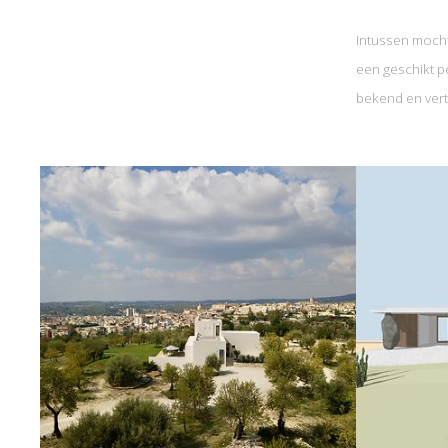
Intussen mocht
een geschikt pe
bekend en vert