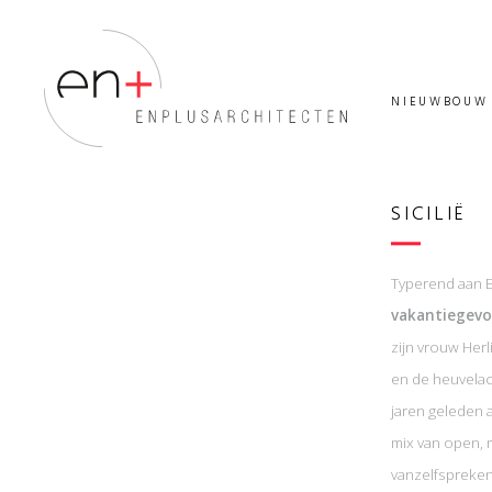
NIEUWBOUW
SICILIË
Typerend aan E
vakantiegevo
zijn vrouw Herl
en de heuvelac
jaren geleden 
mix van open, 
vanzelfspreken