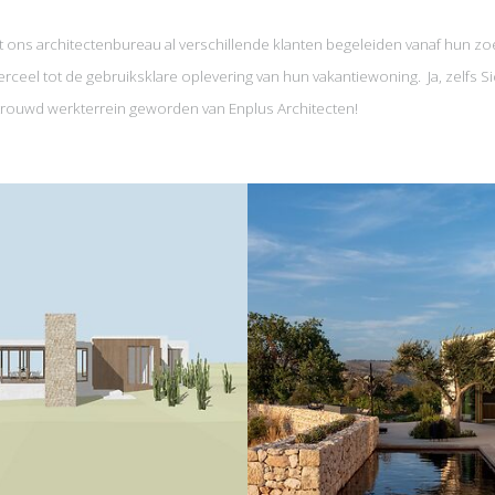
 ons architectenbureau al verschillende klanten begeleiden vanaf hun zo
rceel tot de gebruiksklare oplevering van hun vakantiewoning. Ja, zelfs Sic
rouwd werkterrein geworden van Enplus Architecten!