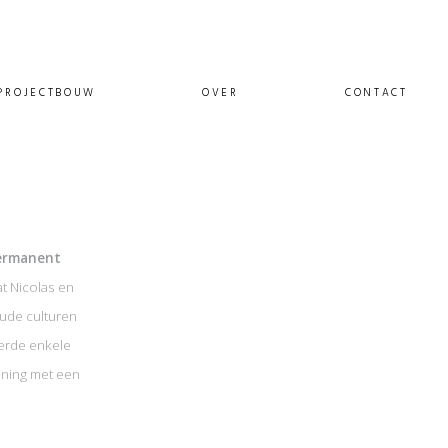
PROJECTBOUW
OVER
CONTACT
ermanent
t Nicolas en
oude culturen
verde enkele
oning met een