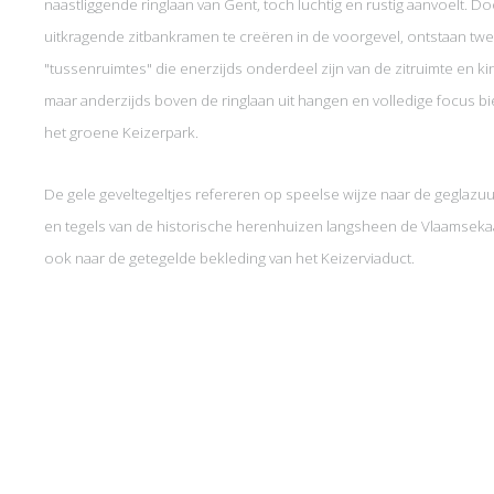
naastliggende ringlaan van Gent, toch luchtig en rustig aanvoelt. D
uitkragende zitbankramen te creëren in de voorgevel, ontstaan tw
"tussenruimtes" die enerzijds onderdeel zijn van de zitruimte en k
maar anderzijds boven de ringlaan uit hangen en volledige focus 
het groene Keizerpark.
De gele geveltegeltjes refereren op speelse wijze naar de geglazu
en tegels van de historische herenhuizen langsheen de Vlaamseka
ook naar de getegelde bekleding van het Keizerviaduct.