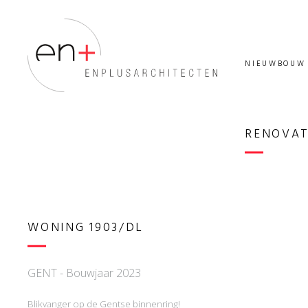
NIEUWBOUW
RENOVAT
WONING 1903/DL
GENT -
Bouwjaar 2023
Blikvanger op de Gentse binnenring!