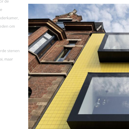
oor de
ee
inderkamer,
bieden om
urde stenen
ai, maar