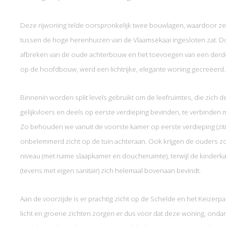
Deze rijwoning telde oorspronkelijk twee bouwlagen, waardoor ze
tussen de hoge herenhuizen van de Vlaamsekaai ingesloten zat. D
afbreken van de oude achterbouw en het toevoegen van een der
op de hoofdbouw, werd een lichtrijke, elegante woning gecreëerd
Binnenin worden split levels gebruikt om de leefruimtes, die zich d
gelijkvloers en deels op eerste verdieping bevinden, te verbinden m
Zo behouden we vanuit de voorste kamer op eerste verdieping (zit
onbelemmerd zicht op de tuin achteraan. Ook krijgen de ouders z
niveau (met ruime slaapkamer en doucheruimte), terwijl de kinder
(tevens met eigen sanitair) zich helemaal bovenaan bevindt.
Aan de voorzijde is er prachtig zicht op de Schelde en het Keizerpa
licht en groene zichten zorgen er dus voor dat deze woning, onda