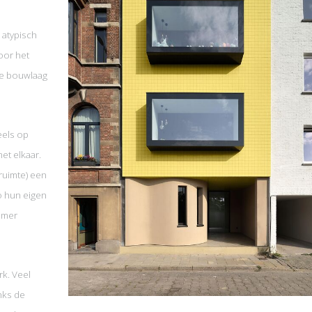
 atypisch
oor het
de bouwlaag
.
eels op
et elkaar.
ruimte) een
o hun eigen
kamer
rk. Veel
nks de